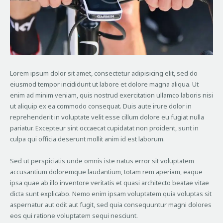
Lorem ipsum dolor sit amet, consectetur adipisicing elit, sed do
eiusmod tempor incididunt ut labore et dolore magna aliqua. Ut
enim ad minim veniam, quis nostrud exercitation ullamco laboris nisi
ut aliquip ex ea commodo consequat. Duis aute irure dolor in
reprehenderit in voluptate velit esse cillum dolore eu fugiat nulla
pariatur. Excepteur sint occaecat cupidatat non proident, sunt in
culpa qui officia deserunt mollit anim id est laborum.
Sed ut perspiciatis unde omnis iste natus error sit voluptatem
accusantium doloremque laudantium, totam rem aperiam, eaque
ipsa quae ab illo inventore veritatis et quasi architecto beatae vitae
dicta sunt explicabo. Nemo enim ipsam voluptatem quia voluptas sit
aspernatur aut odit aut fugit, sed quia consequuntur magni dolores
eos qui ratione voluptatem sequi nesciunt.