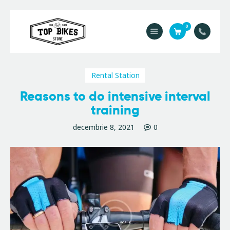
0
Acasă
Service
Rental Station
Contact
Reasons to do intensive interval
Magazin
training
decembrie 8, 2021
0