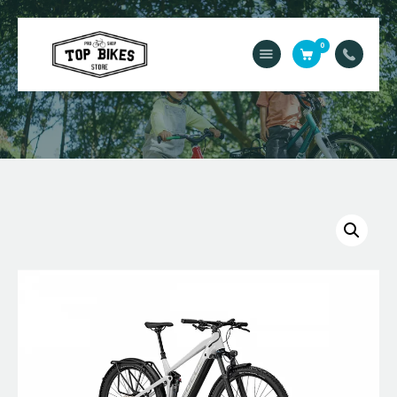
0
Acasă
Service
Contact
Magazin