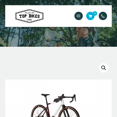
0
Acasă
Service
Contact
Magazin