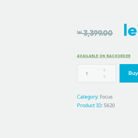
le
3,399.00
lei
AVAILABLE ON BACKORDER
Buy
Category:
Focus
Product ID:
5620