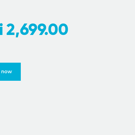
i
2,699.00
 now