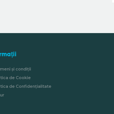
rmații
meni și condiții
itica de Cookie
itica de Confidențialitate
ur