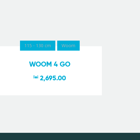
115 - 130 cm
Woom
WOOM 4 GO
2,695.00
lei