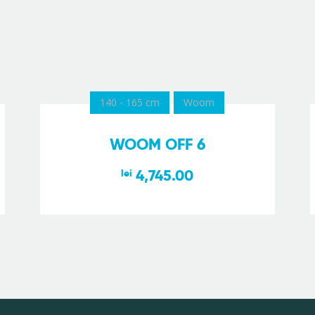
140 - 165 cm
Woom
WOOM OFF 6
4,745.00
lei