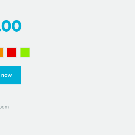
.00
 now
oom