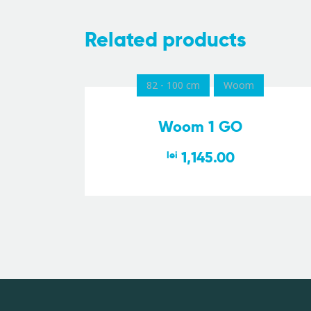
Related products
82 - 100 cm
Woom
Woom 1 GO
1,145.00
lei