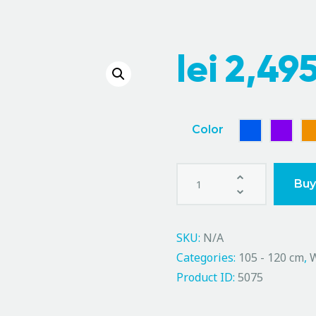
lei
2,49
Color
Buy
SKU:
N/A
Categories:
105 - 120 cm
,
Product ID:
5075