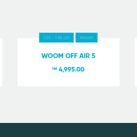
125 - 145 cm
Woom
WOOM OFF AIR 5
4,995.00
lei