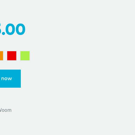
5.00
 now
Woom