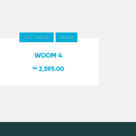
115 - 130 cm
Woom
WOOM 4
2,595.00
lei