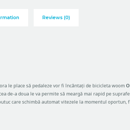
ormation
Reviews (0)
rora le place să pedaleze vor fi încântați de bicicleta
woom
O
 cea de-a doua le va permite să meargă mai rapid pe suprafeț
 butuc care schimbă automat vitezele la momentul oportun, 