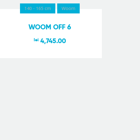
140 - 165 cm
Woom
WOOM OFF 6
4,745.00
lei