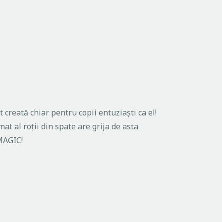
reată chiar pentru copii entuziaști ca el!
at al roții din spate are grija de asta
OMAGIC!