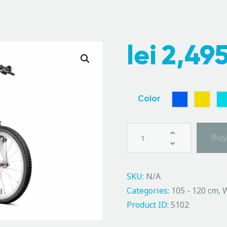
lei
2,49
Color
Buy
SKU:
N/A
Categories:
105 - 120 cm
,
Product ID:
5102