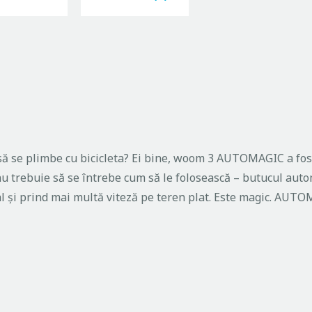
ă se plimbe cu bicicleta? Ei bine,
woom
3 AUTOMAGIC a fost c
nu trebuie să se întrebe cum să le folosească – butucul autom
eal și prind mai multă viteză pe teren plat. Este magic. AUT