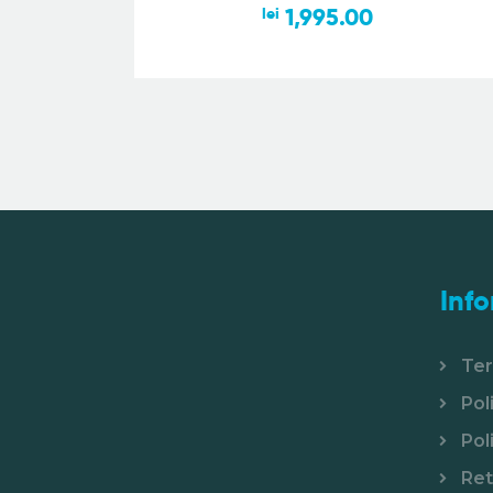
1,995.00
lei
Info
Ter
Pol
Pol
Ret