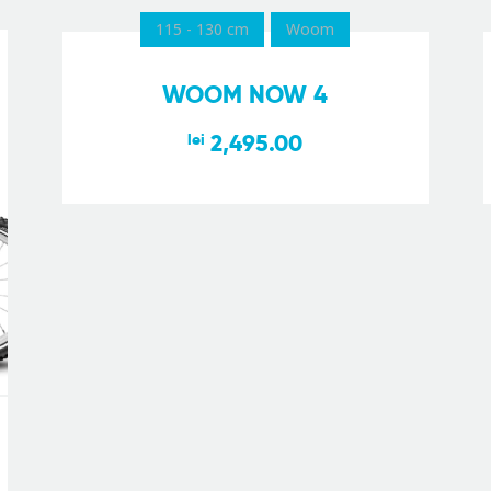
115 - 130 cm
Woom
WOOM NOW 4
2,495.00
lei