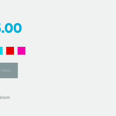
5.00
 now
Woom