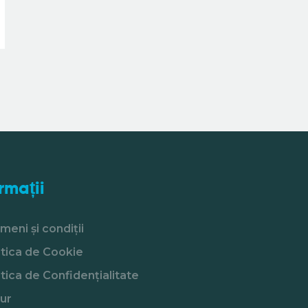
rmații
meni și condiții
itica de Cookie
itica de Confidențialitate
ur