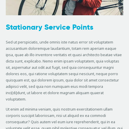
Stationary Service Points
Sed ut perspiciatis, unde omnis iste natus error sit voluptatem
accusantium doloremque laudantium, totam rem aperiam eaque
ipsa, quae ab illo inventore veritatis et quasi architecto beatae vitae
dicta sunt, explicabo. Nemo enim ipsam voluptatem, quia voluptas
sit, aspernatur aut odit aut fugit, sed quia consequuntur magni
dolores eos, qui ratione voluptatem sequi nesciunt, neque porro
quisquam est, qui dolorem ipsum, quia dolor sit amet consectetur
adipisci velit, sed quia non numquam eius modi tempora
inci[di]dunt, ut labore et dolore magnam aliquam quaerat
voluptatem.
Ut enim ad minima veniam, quis nostrum exercitationem ullam
corporis suscipit laboriosam, nisi ut aliquid ex ea commodi
consequatur? Quis autem vel eum iure reprehenderit, qui in ea
voluptate velit esse, quam nihil molestiae consequatur, vel illum, qui