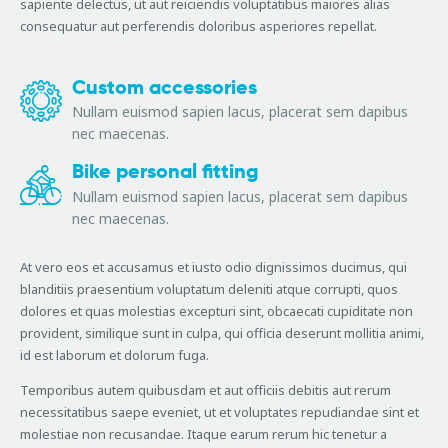
sapiente delectus, ut aut reiciendis voluptatibus maiores alias
consequatur aut perferendis doloribus asperiores repellat.
Custom accessories
Nullam euismod sapien lacus, placerat sem dapibus
nec maecenas.
Bike personal fitting
Nullam euismod sapien lacus, placerat sem dapibus
nec maecenas.
At vero eos et accusamus et iusto odio dignissimos ducimus, qui
blanditiis praesentium voluptatum deleniti atque corrupti, quos
dolores et quas molestias excepturi sint, obcaecati cupiditate non
provident, similique sunt in culpa, qui officia deserunt mollitia animi,
id est laborum et dolorum fuga.
Temporibus autem quibusdam et aut officiis debitis aut rerum
necessitatibus saepe eveniet, ut et voluptates repudiandae sint et
molestiae non recusandae. Itaque earum rerum hic tenetur a