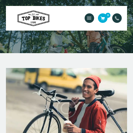
0
Acasă
Service
Contact
Magazin