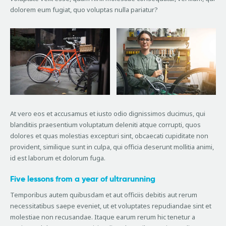
dolorem eum fugiat, quo voluptas nulla pariatur?
At vero eos et accusamus et iusto odio dignissimos ducimus, qui
blanditiis praesentium voluptatum deleniti atque corrupti, quos
dolores et quas molestias excepturi sint, obcaecati cupiditate non
provident, similique sunt in culpa, qui officia deserunt mollitia animi,
id est laborum et dolorum fuga.
Five lessons from a year of ultrarunning
Temporibus autem quibusdam et aut officiis debitis aut rerum
necessitatibus saepe eveniet, ut et voluptates repudiandae sint et
molestiae non recusandae. Itaque earum rerum hic tenetur a