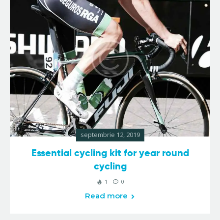
septembrie 12, 2019
Essential cycling kit for year round
cycling
1
0
Read more